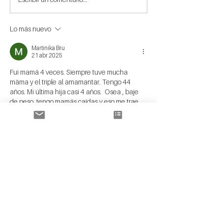
Lo más nuevo
Martinika Bru
21 abr 2025
Fui mamá 4 veces. Siempre tuve mucha 
màma y el triple al amamantar. Tengo 44 
años. Mi última hija casi 4 años.  Osea , baje 
de peso, tengo mamás caídas y eso me trae 
xomolejo. Habría que ver si conviene 
levantamiento o agregar un implante pero de 
relleno, no quiero  mamás grandes otra vez. 
Soy de Escobar. La consulta cuanto saldría?
Gracias
Me gusta
Reaccionar