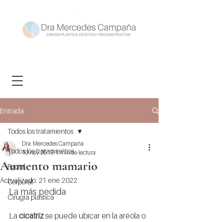
Entrada
Todos los tratamientos
Dra. Mercedes Campaña
Todos los tratamientos
10 nov 2019
1 min de lectura
Aumento mamario
Facial
Actualizado:
21 ene 2022
Corporal
La más pedida
Cirugía plástica
La 
cicatriz 
se puede ubicar en la aréola o 