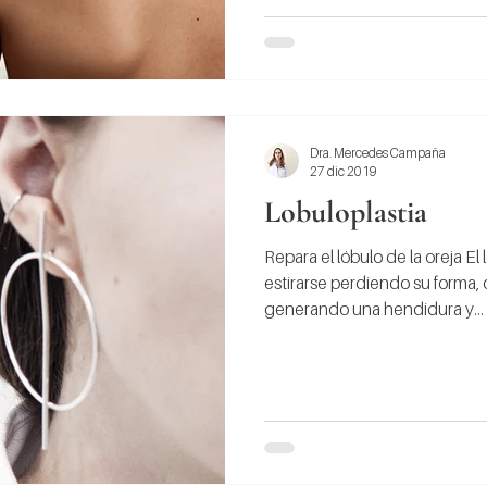
Dra. Mercedes Campaña
27 dic 2019
Lobuloplastia
Repara el lóbulo de la oreja El
estirarse perdiendo su forma, o 
generando una hendidura y...