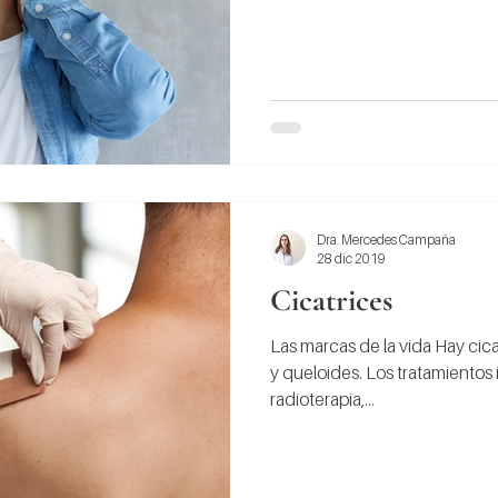
Dra. Mercedes Campaña
28 dic 2019
Cicatrices
Las marcas de la vida Hay cicat
y queloides. Los tratamientos 
radioterapia,...