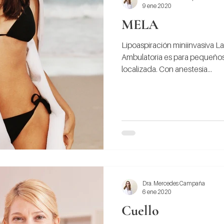
9 ene 2020
MELA
Lipoaspiración miniinvasiva La
Ambulatoria es para pequeño
localizada. Con anestesia...
Dra. Mercedes Campaña
6 ene 2020
Cuello