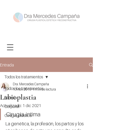
Entrada
Todos los tratamientos
Dra. Mercedes Campaña
Todos los tratamientos
13 nov 2019
1 min de lectura
Labioplastia
Facial
Actualizado:
1 dic 2021
Corporal
Cirugía íntima
Cirugía plástica
La genética, la profesión, los partos y los 