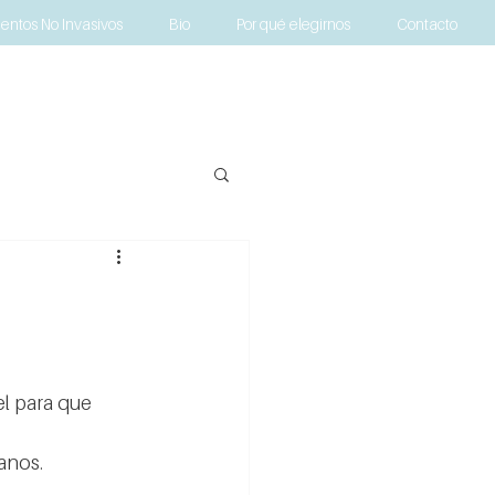
entos No Invasivos
Bio
Por qué elegirnos
Contacto
el para que 
anos.