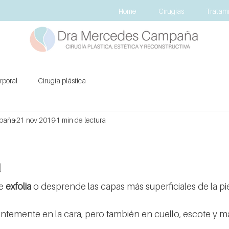
Home
Cirugías
Tratami
rporal
Cirugía plástica
mpaña
21 nov 2019
1 min de lectura
l
e 
exfolia 
o desprende las capas más superficiales de la pi
entemente en la cara, pero también en cuello, escote y m