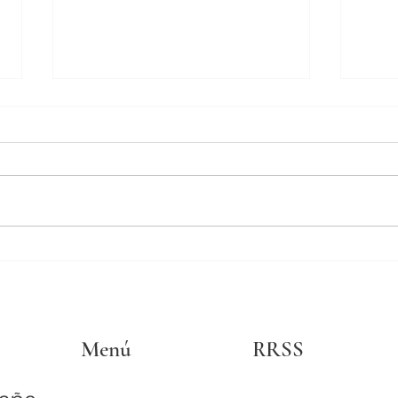
MELA
Cuel
Menú
RRSS