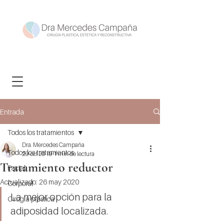
Entrada
Todos los tratamientos
Dra. Mercedes Campaña
Todos los tratamientos
29 oct 2019
1 min de lectura
Tratamiento reductor
Facial
Actualizado:
26 may 2020
Corporal
La mejor opción para la 
Cirugía plástica
adiposidad localizada.